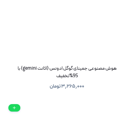
هوش مصنوعی جمینای گوگل ادونس (اکانت gemini) با
95%تخفیف
۳٫۲۶۵٫۰۰۰
تومان